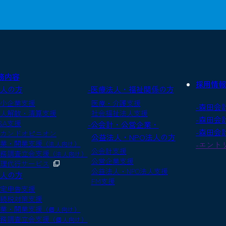
務内容
採用情報
法人の方
-医療法人・福祉関係の方
小企業支援
医療・介護支援
-森田会
人解散・清算支援
社会福祉法人支援
-森田会
&A支援
-公会計・公営企業・
-森田会
カンドオピニオン
公益法人・NPO法人の方
業・開業支援
（法人向け）
-エント
公会計支援
務調査立会支援
（法人向け）
公営企業支援
理代行サービス
公益法人・NPO法人支援
個人の方
FM支援
定申告支援
続税対策支援
業・開業支援
（個人向け）
務調査立会支援
（個人向け）