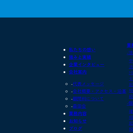
業
私たちの想い
-
強みと実績
中
企業インタビュー
法
会社案内
M
セ
代表メッセージ
起
税
会社概要・アクセス・沿革
経
顧問料について
-
森田会
確
業務内容
相
お知らせ
起
ブログ
税