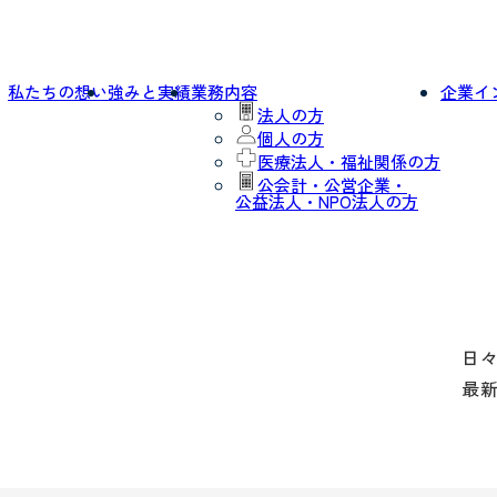
私たちの想い
強みと実績
業務内容
企業イ
法人の方
個人の方
医療法人・福祉関係の方
公会計・公営企業・
公益法人・NPO法人の方
日
最