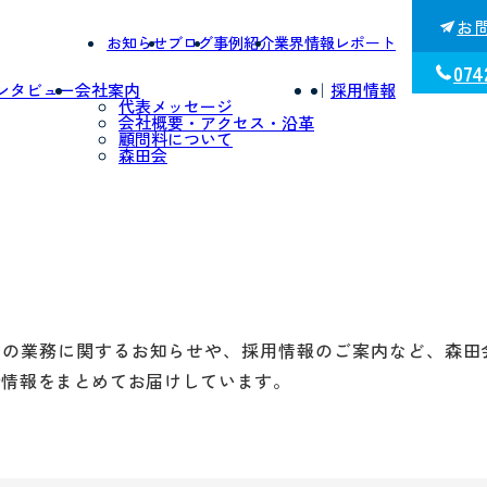
お
お知らせ
ブログ
事例紹介
業界情報レポート
074
ンタビュー
会社案内
｜
採用情報
代表メッセージ
会社概要・アクセス・沿革
顧問料について
森田会
々の業務に関するお知らせや、採用情報のご案内など、森田
新情報をまとめてお届けしています。