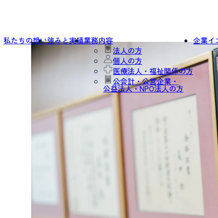
私たちの想い
強みと実績
業務内容
企業イ
法人の方
個人の方
医療法人・福祉関係の方
公会計・公営企業・
公益法人・NPO法人の方