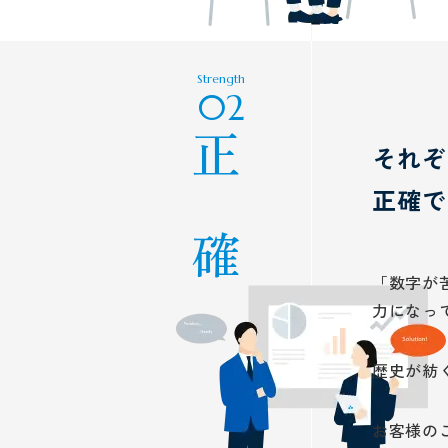
Strength
02
正 確
それぞ
正確で
「数字が
力になっ
歴史が紡
お客様の