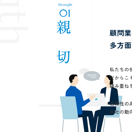
Strength
01
親 切
顧問業
多方面
私たちの
だからこ
積み重ね
信頼性の
会社の動