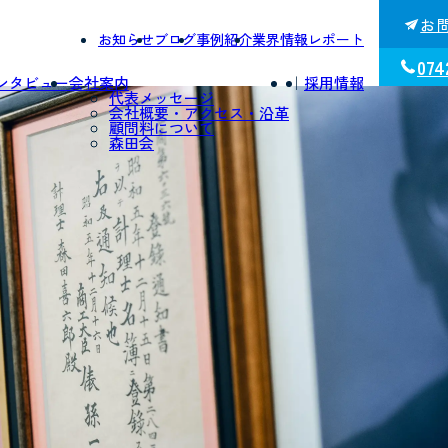
お
お知らせ
ブログ
事例紹介
業界情報レポート
074
ンタビュー
会社案内
｜
採用情報
代表メッセージ
会社概要・アクセス・沿革
顧問料について
森田会