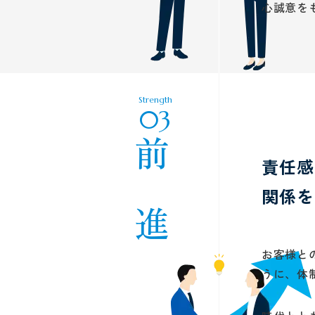
心誠意を
Strength
03
前 進
責任感
関係を
お客様と
うに、体