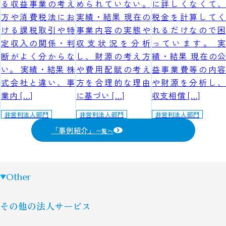
る収益事業の考え
められていない。
に詳しくなくて、
方や消費税法にお
実績・結果 現在の
税金を計算してく
ける課税取引や特
事業内容の実態や
れるだけなので困
定収入の関係・判
収支状況を分析
っています。 実
断がよく分からな
し、財源の考え方
績・結果 現在の公
い。 実績・結果 株
や費用配賦の考え
益事業費等の内容
式会社と違い、事
方を合理的な理由
や財源を分析し、
業内 […]
に基づい […]
収支相償 […]
非営利法人部門
非営利法人部門
非営利法人部門
「事例紹介」
一覧へ
Other
その他の法人サービス