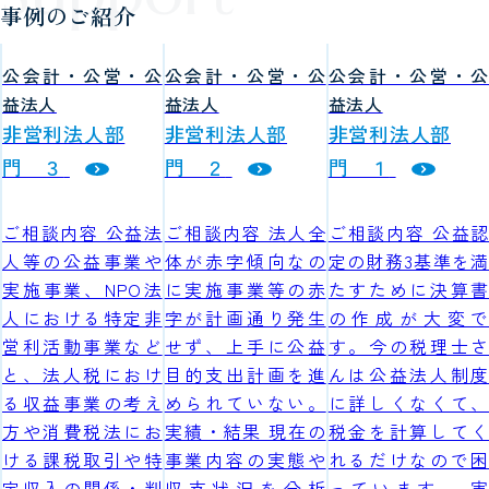
事例のご紹介
公会計・公営・公
公会計・公営・公
公会計・公営・公
益法人
益法人
益法人
非営利法人部
非営利法人部
非営利法人部
門 ３
門 ２
門 １
ご相談内容 公益法
ご相談内容 法人全
ご相談内容 公益認
人等の公益事業や
体が赤字傾向なの
定の財務3基準を満
実施事業、NPO法
に実施事業等の赤
たすために決算書
人における特定非
字が計画通り発生
の作成が大変で
営利活動事業など
せず、上手に公益
す。今の税理士さ
と、法人税におけ
目的支出計画を進
んは公益法人制度
る収益事業の考え
められていない。
に詳しくなくて、
方や消費税法にお
実績・結果 現在の
税金を計算してく
ける課税取引や特
事業内容の実態や
れるだけなので困
定収入の関係・判
収支状況を分析
っています。 実