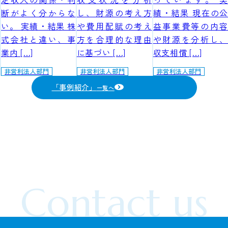
断がよく分からな
し、財源の考え方
績・結果 現在の公
い。 実績・結果 株
や費用配賦の考え
益事業費等の内容
式会社と違い、事
方を合理的な理由
や財源を分析し、
業内 […]
に基づい […]
収支相償 […]
非営利法人部門
非営利法人部門
非営利法人部門
「事例紹介」
一覧へ
Contact us