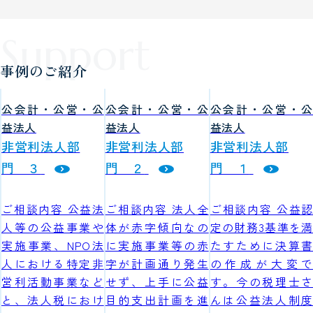
事例のご紹介
公会計・公営・公
公会計・公営・公
公会計・公営・公
益法人
益法人
益法人
非営利法人部
非営利法人部
非営利法人部
門 ３
門 ２
門 １
ご相談内容 公益法
ご相談内容 法人全
ご相談内容 公益認
人等の公益事業や
体が赤字傾向なの
定の財務3基準を満
実施事業、NPO法
に実施事業等の赤
たすために決算書
人における特定非
字が計画通り発生
の作成が大変で
営利活動事業など
せず、上手に公益
す。今の税理士さ
と、法人税におけ
目的支出計画を進
んは公益法人制度