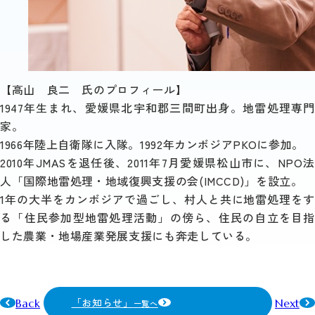
【高山 良二 氏のプロフィール】
1947年生まれ、愛媛県北宇和郡三間町出身。地雷処理専門
家。
1966年陸上自衛隊に入隊。1992年カンボジアPKOに参加。
2010年JMASを退任後、2011年7月愛媛県松山市に、NPO法
人「国際地雷処理・地域復興支援の会(IMCCD)」を設立。
1年の大半をカンボジアで過ごし、村人と共に地雷処理をす
る「住民参加型地雷処理活動」の傍ら、住民の自立を目指
した農業・地場産業発展支援にも奔走している。
「お知らせ」
Back
Next
一覧へ