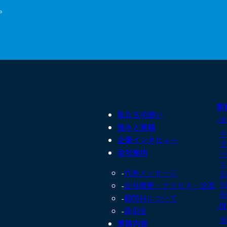
。
業
私たちの想い
-
強みと実績
中
企業インタビュー
法
会社案内
M
セ
代表メッセージ
起
税
会社概要・アクセス・沿革
経
顧問料について
-
森田会
確
業務内容