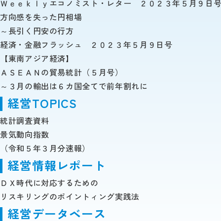
Ｗｅｅｋｌｙエコノミスト・レター ２０２３年５月９日
方向感を失った円相場
～長引く円安の行方
経済・金融フラッシュ ２０２３年５月９日号
【東南アジア経済】
ＡＳＥＡＮの貿易統計（５月号）
～３月の輸出は６カ国全てで前年割れに
経営TOPICS
統計調査資料
景気動向指数
（令和５年３月分速報）
経営情報レポート
ＤＸ時代に対応するための
リスキリングのポイントィング実践法
経営データベース