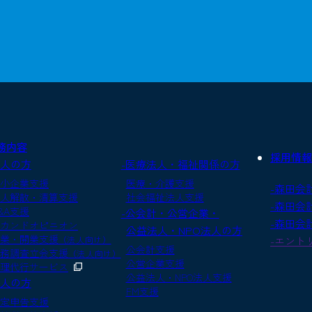
務内容
採用情報
法人の方
-医療法人・福祉関係の方
小企業支援
医療・介護支援
-森田会
人解散・清算支援
社会福祉法人支援
-森田会
&A支援
-公会計・公営企業・
-森田会
カンドオピニオン
公益法人・NPO法人の方
業・開業支援
（法人向け）
-エント
公会計支援
務調査立会支援
（法人向け）
公営企業支援
理代行サービス
公益法人・NPO法人支援
個人の方
FM支援
定申告支援