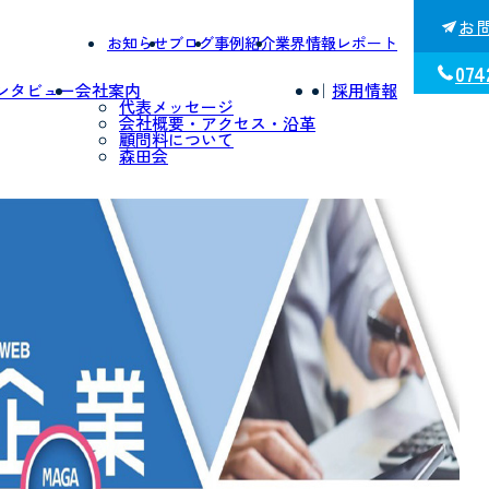
お
お知らせ
ブログ
事例紹介
業界情報レポート
074
ンタビュー
会社案内
｜
採用情報
代表メッセージ
会社概要・アクセス・沿革
顧問料について
森田会