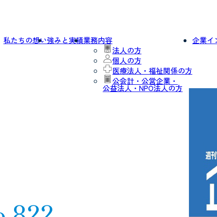
私たちの想い
強みと実績
業務内容
企業イ
法人の方
個人の方
医療法人・福祉関係の方
公会計・公営企業・
公益法人・NPO法人の方
o.822