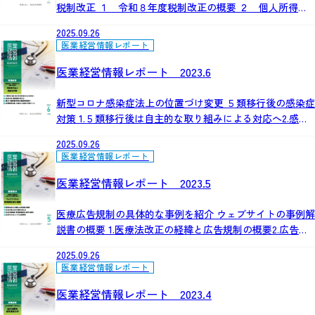
税制改正 １ 令和８年度税制改正の概要 ２ 個人所得課
税の改正 ３ 資産課税の改正 ４ 法人課税の改正 ５ 消
2025.09.26
費課税の改正
医業経営情報レポート
医業経営情報レポート 2023.6
新型コロナ感染症法上の位置づけ変更 ５類移行後の感染症
対策 1.５類移行後は自主的な取り組みによる対応へ2.感染
対策・療養期間の考え方3.幅広い医療提供体制と健康保険
2025.09.26
適用へ4.診療報酬見直しを踏まえた自院の対策ポイント
医業経営情報レポート
医業経営情報レポート 2023.5
医療広告規制の具体的な事例を紹介 ウェブサイトの事例解
説書の概要 1.医療法改正の経緯と広告規制の概要2.広告が
禁止される表現内容とは3.広告可能事項・限定解除要件に
2025.09.26
関する事例4.広告するにあたっての注意事項体的な対策
医業経営情報レポート
医業経営情報レポート 2023.4