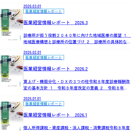
入上位診療所の経営実績 ３ ２０２５年 診療科目別経営
2026.03.01
実績 ４ ２０２５年 医療法人経営指標分析結果
医業経営情報レポート
医業経営情報レポート 2026.3
診療所が担う役割２０４０年に向けた地域医療の展望 １
地域医療構想と診療所の位置づけ ２ 診療所の具体的な役
割と機能 ３ 診療所の地域連携戦略 ４ 持続可能な診療
2026.02.01
所経営に向けて
医業経営情報レポート
医業経営情報レポート 2026.2
賃上げ・機能分化・ＤＸの３つの柱令和８年度診療報酬改
定の基本方針 １ 令和８年度改定の意義 ２ 令和８年度
改定の骨子と３つの柱 ３ 業務効率化とタスク・シフト／
2026.01.01
シェア ４ 患者への影響と今後の展望
医業経営情報レポート
医業経営情報レポート 2026.1
個人所得課税・資産課税・法人課税・消費課税令和８年度