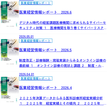
確保に向けた今後の展望
医業経営情報レポート
医業経営情報レポート 2026.6
デジタル時代の経営課題医療機関に求められるサイバーセ
キュリティ対策 １ 医療機関を取り巻くサイバーリスクの
現状 ２ 制度対応と基本対策 ３ 現場実装モデルと職
2026.05.01
員・患者対応 ４ 今後の展望とまとめ
医業経営情報レポート
医業経営情報レポート 2026.5
制度改正・診療報酬・現場実装からみるオンライン診療の
最前線 １ オンライン診療の現状と課題 ２ 制度・ルー
ル・診療報酬の最新動向 ３ ハイブリッド型外来の実装モ
2026.04.01
デルと先行事例 ４ オンライン診療の制度整備と方向性
医業経営情報レポート
医業経営情報レポート 2026.4
２０２５年決算データからみる医科診療所経営実績分析
１ ２０２５年 経営実績とその傾向 ２ ２０２５年 収