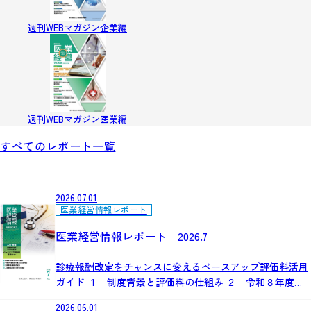
週刊WEBマガジン企業編
週刊WEBマガジン医業編
すべてのレポート一覧
2026.07.01
医業経営情報レポート
医業経営情報レポート 2026.7
診療報酬改定をチャンスに変えるベースアップ評価料活用
ガイド １ 制度背景と評価料の仕組み ２ 令和８年度改
定の要点と届出対応 ３ 活用事例と戦略的配分 ４ 人材
2026.06.01