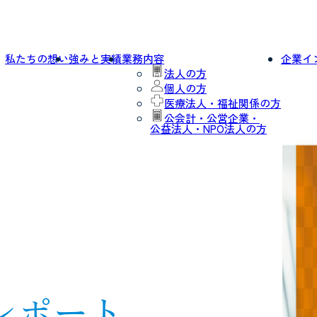
私たちの想い
強みと実績
業務内容
企業イ
法人の方
個人の方
医療法人・福祉関係の方
公会計・公営企業・
公益法人・NPO法人の方
報レポート