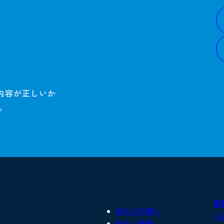
内容が正しいか
。
業
私たちの想い
-
強みと実績