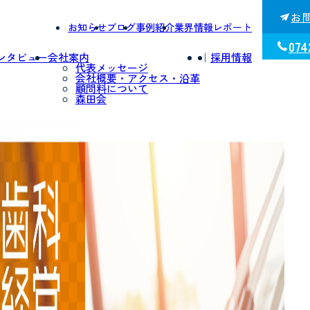
お
お知らせ
ブログ
事例紹介
業界情報レポート
074
ンタビュー
会社案内
｜
採用情報
代表メッセージ
会社概要・アクセス・沿革
顧問料について
森田会