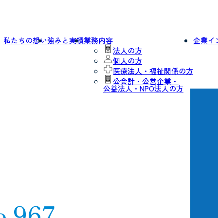
私たちの想い
強みと実績
業務内容
企業イ
法人の方
個人の方
医療法人・福祉関係の方
公会計・公営企業・
公益法人・NPO法人の方
o.967