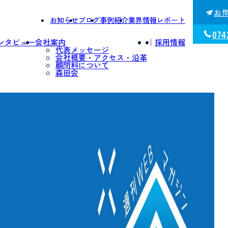
お
お知らせ
ブログ
事例紹介
業界情報レポート
074
ンタビュー
会社案内
｜
採用情報
代表メッセージ
会社概要・アクセス・沿革
顧問料について
森田会