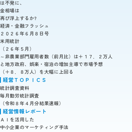
は不発に、
金相場は
再び浮上するか?
経済・金融フラッシュ
２０２６年６月８日号
米用統計
（２６年５月）
～非農業部門雇用者数（前月比）は＋１７．２万人
と地方政府、娯楽・宿泊の増加主導で市場予想
（＋８．８万人）を大幅に上回る
経営ＴＯＰＩＣＳ
統計調査資料
毎月勤労統計調査
（令和８年４月分結果速報）
経営情報レポート
ＡＩを活用した
中小企業のマーケティング手法