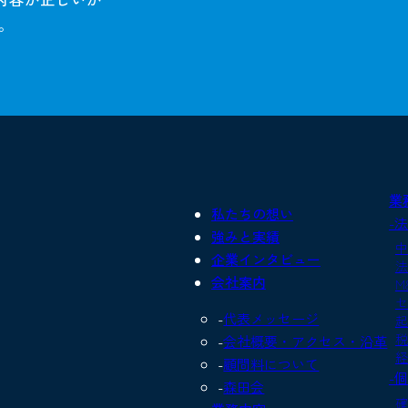
。
業
私たちの想い
-
強みと実績
中
企業インタビュー
法
会社案内
M
セ
代表メッセージ
起
税
会社概要・アクセス・沿革
経
顧問料について
-
森田会
確