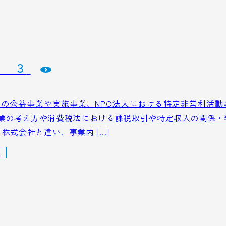
門 ３
等の公益事業や実施事業、NPO法人における特定非営利活動
業の考え方や消費税法における課税取引や特定収入の関係・
 株式会社と違い、事業内 […]
人