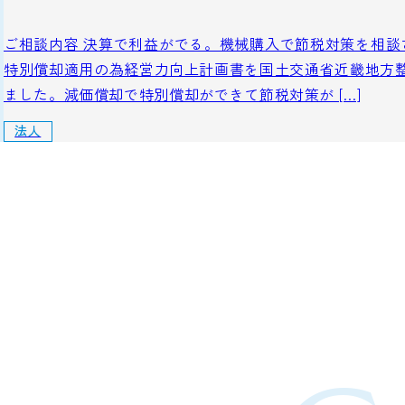
ご相談内容 決算で利益がでる。機械購入で節税対策を相談
特別償却適用の為経営力向上計画書を国土交通省近畿地方
ました。減価償却で特別償却ができて節税対策が […]
法人