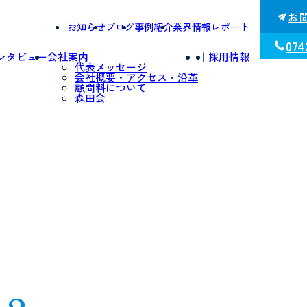
お
お知らせ
ブログ
事例紹介
業界情報レポート
074
ンタビュー
会社案内
｜
採用情報
代表メッセージ
会社概要・アクセス・沿革
顧問料について
森田会