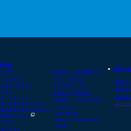
務内容
採用情報
法人の方
-医療法人・福祉関係の方
小企業支援
医療・介護支援
-森田会
人解散・清算支援
社会福祉法人支援
-森田会
&A支援
-公会計・公営企業・
-森田会
カンドオピニオン
公益法人・NPO法人の方
業・開業支援
（法人向け）
-エント
公会計支援
務調査立会支援
（法人向け）
公営企業支援
理代行サービス
公益法人・NPO法人支援
個人の方
FM支援
定申告支援