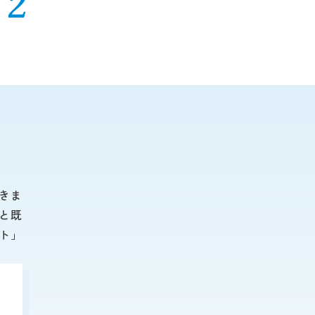
２
きま
と既
ト」