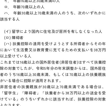
イ． 年齢16歳以上30歳未満の人
ロ． 年齢70歳以上の人
ハ． 年齢30歳以上70歳未満の人のうち、次のいずれかに
該当する人
(イ) 留学により国内に住宅及び居所を有しなくなった人
(ロ) 障碍者
(ハ) 扶養控除の適用を受けようとする所得者からその年
において生活費又は教育費に充てるための支払いを38万円
以上受けている人
これまでは16歳以上の国外居住者(非居住者)はすべて扶養控
除の対象でしたが、令和5年分の年末調整からは、国外居住
者のうち16歳以上30歳未満、もしくは70歳以上の扶養親族
がいる場合に控除が適用されます。
非居住者の扶養親族が30歳以上70歳未満である場合は、
「留学生」「障碍者」「扶養者から38万円以上の送金を受
けている」のうちいずれかに該当すれば、扶養控除の対象
となります。