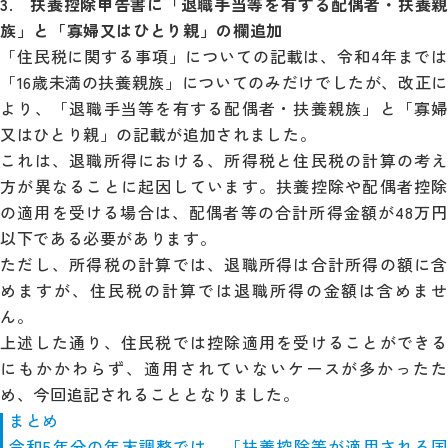
3. 扶養控除申告書に「退職手当等を有する配偶者・扶養親
族」と「寡婦又はひとり親」の欄追加
「住民税に関する事項」についての記載は、令和4年までは
「16歳未満の扶養親族」についてのみだけでしたが、改正に
より、「退職手当等を有する配偶者・扶養親族」と「寡婦
又はひとり親」の記載が追加されました。
これは、退職所得における、所得税と住民税の計算の考え
方が異なることに起因しています。扶養控除や配偶者控除
の適用を受ける場合は、配偶者等の合計所得金額が48万円
以下である必要があります。
ただし、所得税の計算では、退職所得は合計所得の額に含
めますが、住民税の計算では退職所得の金額は含めませ
ん。
上述した通り、住民税では控除適用を受けることができる
にもかかわらず、適用されていないケースが多かったた
め、今回追記されることとなりました。
まとめ
令和5年分の年末調整では、「扶養控除等が適用される国