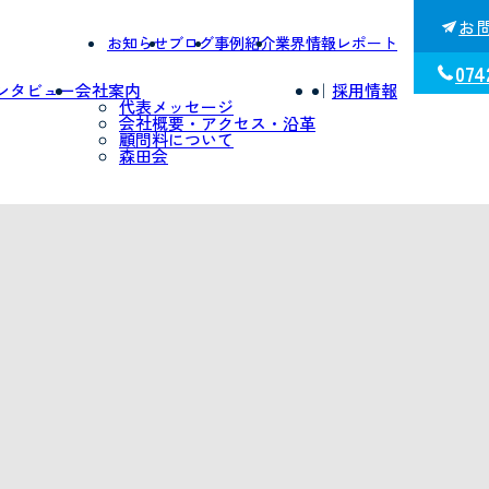
お
お知らせ
ブログ
事例紹介
業界情報レポート
074
ンタビュー
会社案内
｜
採用情報
代表メッセージ
会社概要・アクセス・沿革
顧問料について
森田会