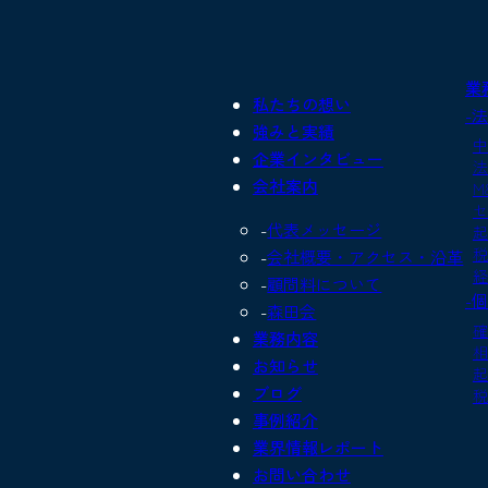
業
私たちの想い
-
強みと実績
中
企業インタビュー
法
会社案内
M
セ
代表メッセージ
起
税
会社概要・アクセス・沿革
経
顧問料について
-
森田会
確
業務内容
相
お知らせ
起
ブログ
税
事例紹介
業界情報レポート
お問い合わせ