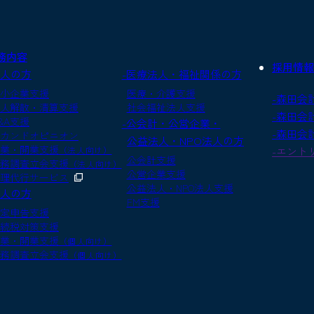
務内容
採用情報
法人の方
-医療法人・福祉関係の方
小企業支援
医療・介護支援
-森田会
人解散・清算支援
社会福祉法人支援
-森田会
&A支援
-公会計・公営企業・
-森田会
カンドオピニオン
公益法人・NPO法人の方
業・開業支援
（法人向け）
-エント
公会計支援
務調査立会支援
（法人向け）
公営企業支援
理代行サービス
公益法人・NPO法人支援
個人の方
FM支援
定申告支援
続税対策支援
業・開業支援
（個人向け）
務調査立会支援
（個人向け）