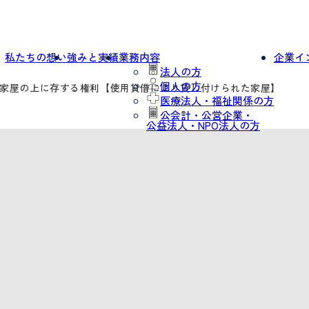
私たちの想い
強みと実績
業務内容
企業イ
法人の方
個人の方
屋及び家屋の上に存する権利【使用貸借により貸し付けられた家屋】
医療法人・福祉関係の方
公会計・公営企業・
公益法人・NPO法人の方