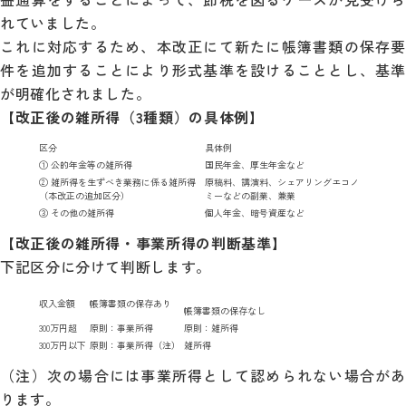
れていました。
これに対応するため、本改正にて新たに帳簿書類の保存要
件を追加することにより形式基準を設けることとし、基準
が明確化されました。
【改正後の雑所得（3種類）の具体例】
区分
具体例
① 公的年金等の雑所得
国民年金、厚生年金など
② 雑所得を生ずべき業務に係る雑所得
原稿料、講演料、シェアリングエコノ
（本改正の追加区分）
ミーなどの副業、兼業
③ その他の雑所得
個人年金、暗号資産など
【改正後の雑所得・事業所得の判断基準】
下記区分に分けて判断します。
収入金額
帳簿書類の保存あり
帳簿書類の保存なし
300万円超
原則：事業所得
原則：雑所得
300万円以下
原則：事業所得（注）
雑所得
（注）次の場合には事業所得として認められない場合があ
ります。