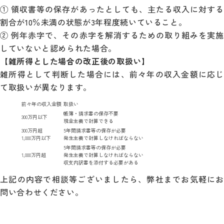
① 領収書等の保存があったとしても、主たる収入に対する
割合が10％未満の状態が3年程度続いていること。
② 例年赤字で、その赤字を解消するための取り組みを実施
していないと認められた場合。
【雑所得とした場合の改正後の取扱い】
雑所得として判断した場合には、前々年の収入金額に応じ
て取扱いが異なります。
前々年の収入金額
取扱い
帳簿・請求書の保存不要
300万円以下
現金主義で計算できる
300万円超
5年間請求書等の保存が必要
1,000万円以下
発生主義で計算しなければならない
5年間請求書等の保存が必要
1,000万円超
発生主義で計算しなければならない
収支内訳書を添付する必要がある
上記の内容で相談等ございましたら、弊社までお気軽にお
問い合わせください。