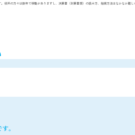
す。役所の方々は数年で移動がありますし、決算書（計算書類）の読み方、指摘方法はなかなか難し
e
です。