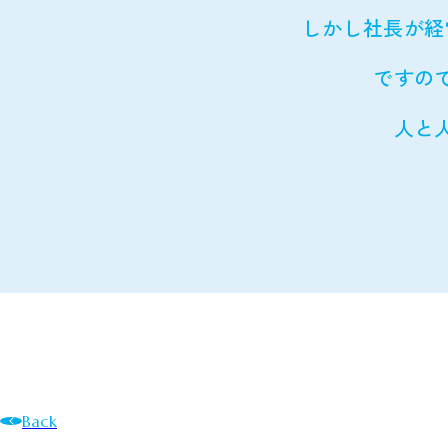
しかし社長が経
ですの
人と
Back