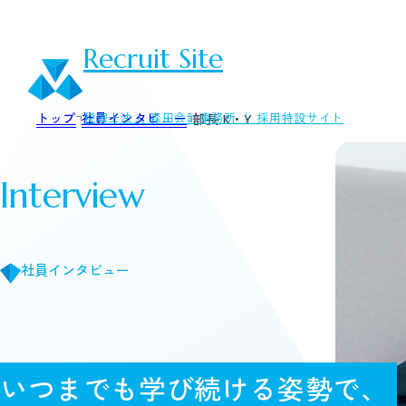
Recruit Site
トップ
社員インタビュー
税理士法人 森田会計事務所 ｜ 採用特設サイト
部長 K・Y
Interview
社員インタビュー
いつまでも学び続ける姿勢で、